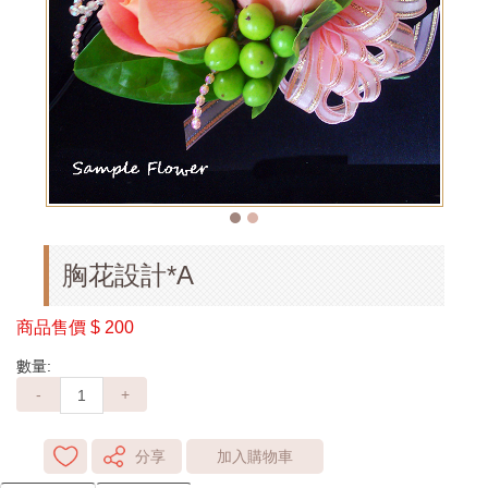
胸花設計*A
商品售價
$ 200
數量:
-
+
分享
加入購物車