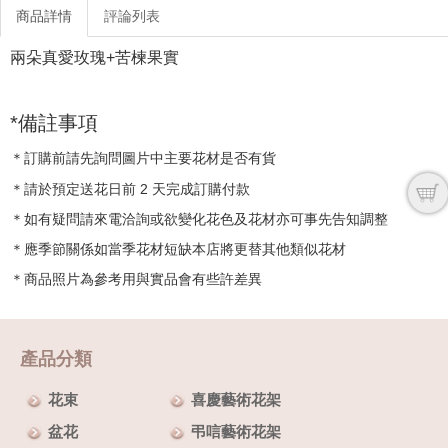
商品詳情
評論列表
兩朵真愛玫瑰+苦楝果實
*備註事項
＊訂購前請先詢問圖片中主要花材是否有貨
＊請於預定送花日前 2 天完成訂購付款
＊如有疑問請來電洽詢或欲變化花色及花材亦可事先告知調整
＊應季節關係如當季花材短缺本店將更替其他類似花材
＊商品照片為參考用與實品會有些許差異
產品分類
花束
喜慶藝術花架
盆花
弔唁藝術花架