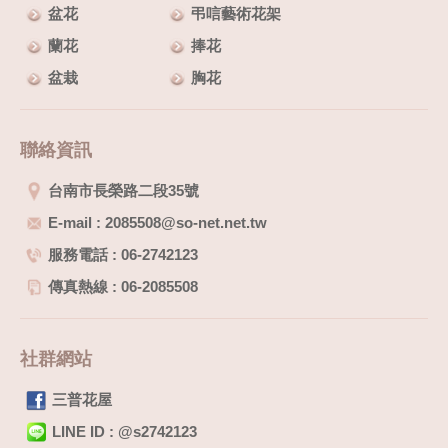
盆花
弔唁藝術花架
蘭花
捧花
盆栽
胸花
聯絡資訊
台南市長榮路二段35號
E-mail : 2085508@so-net.net.tw
服務電話 : 06-2742123
傳真熱線 : 06-2085508
社群網站
三普花屋
LINE ID : @s2742123