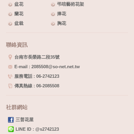
盆花
弔唁藝術花架
蘭花
捧花
盆栽
胸花
聯絡資訊
台南市長榮路二段35號
E-mail : 2085508@so-net.net.tw
服務電話 : 06-2742123
傳真熱線 : 06-2085508
社群網站
三普花屋
LINE ID : @s2742123