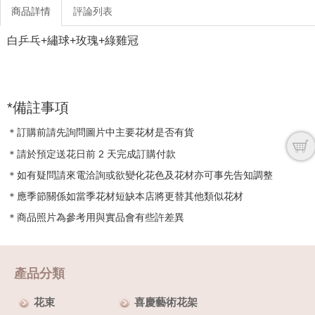
商品詳情
評論列表
白乒乓+繡球+玫瑰+綠雞冠
*備註事項
＊訂購前請先詢問圖片中主要花材是否有貨
＊請於預定送花日前 2 天完成訂購付款
＊如有疑問請來電洽詢或欲變化花色及花材亦可事先告知調整
＊應季節關係如當季花材短缺本店將更替其他類似花材
＊商品照片為參考用與實品會有些許差異
產品分類
花束
喜慶藝術花架