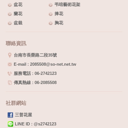
盆花
弔唁藝術花架
蘭花
捧花
盆栽
胸花
聯絡資訊
台南市長榮路二段35號
E-mail : 2085508@so-net.net.tw
服務電話 : 06-2742123
傳真熱線 : 06-2085508
社群網站
三普花屋
LINE ID : @s2742123