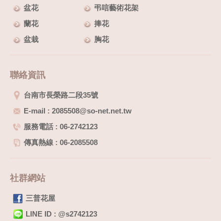
盆花
弔唁藝術花架
蘭花
捧花
盆栽
胸花
聯絡資訊
台南市長榮路二段35號
E-mail : 2085508@so-net.net.tw
服務電話 : 06-2742123
傳真熱線 : 06-2085508
社群網站
三普花屋
LINE ID : @s2742123