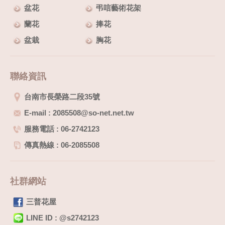
盆花
弔唁藝術花架
蘭花
捧花
盆栽
胸花
聯絡資訊
台南市長榮路二段35號
E-mail : 2085508@so-net.net.tw
服務電話 : 06-2742123
傳真熱線 : 06-2085508
社群網站
三普花屋
LINE ID : @s2742123